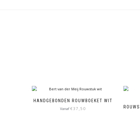
HANDGEBONDEN ROUWBOEKET WIT
ROUWS
€
37,50
Vanaf
Dit
product
heeft
meerdere