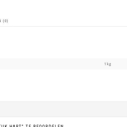
 (0)
1 kg
TUK HART” TE BEOORDELEN