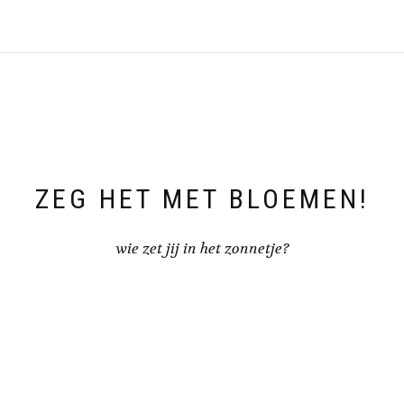
meerdere
variaties.
variaties.
Deze
Deze
optie
optie
kan
kan
gekozen
gekozen
worden
worden
op
op
de
de
productpagin
productpagina
ZEG HET MET BLOEMEN!
wie zet jij in het zonnetje?