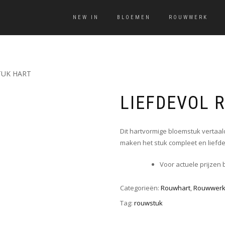
NEW IN
BLOEMEN
ROUWWERK
TUK HART
LIEFDEVOL 
Dit hartvormige bloemstuk vertaal
maken het stuk compleet en liefde
Voor actuele prijzen 
Categorieën:
Rouwhart
,
Rouwwer
Tag:
rouwstuk