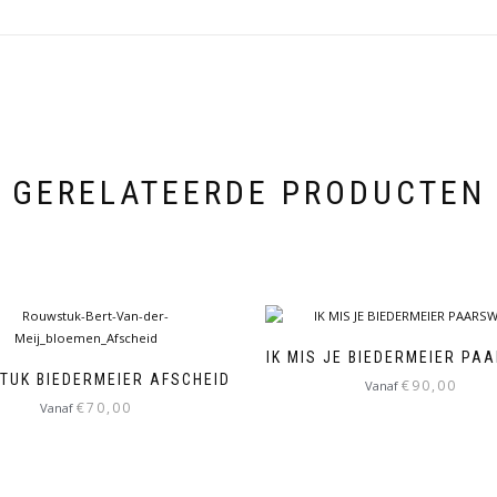
GERELATEERDE PRODUCTEN
IK MIS JE BIEDERMEIER PA
TUK BIEDERMEIER AFSCHEID
€
90,00
Vanaf
€
70,00
Vanaf
Dit
Dit
product
product
heeft
heeft
meerdere