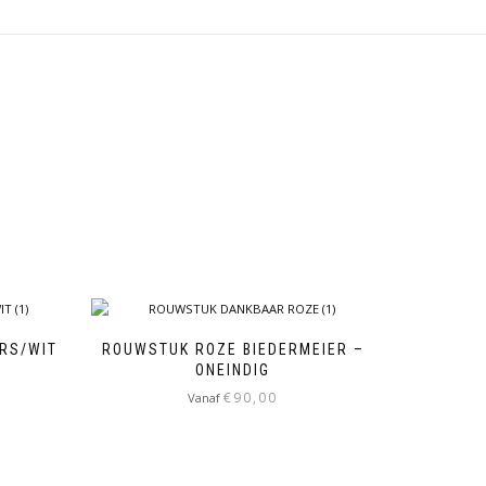
ARS/WIT
ROUWSTUK ROZE BIEDERMEIER –
ONEINDIG
€
90,00
Vanaf
Dit
product
heeft