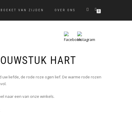
BOEKET VAN ZIJDEN
OVER ONS
0
ROUWSTUK HART
d uw liefde, de rode roze ogen lief. De warme rode rozen
vol.
bel naar een van onze winkels.
k