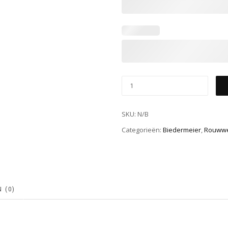
SKU:
N/B
Categorieën:
Biedermeier
,
Rouww
 (0)