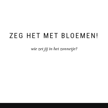
gekozen
gekozen
worden
worden
op
op
de
de
productpagina
productpagin
ZEG HET MET BLOEMEN!
wie zet jij in het zonnetje?