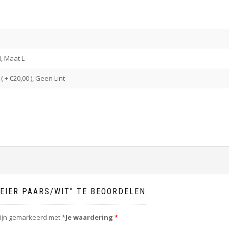
, Maat L
( + €20,00 ), Geen Lint
MEIER PAARS/WIT” TE BEOORDELEN
zijn gemarkeerd met
*
Je waardering
*