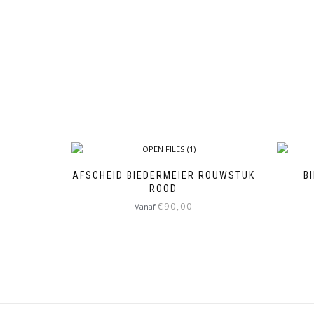
AFSCHEID BIEDERMEIER ROUWSTUK
B
ROOD
€
90,00
Vanaf
Dit
product
heeft
meerdere
variaties.
Deze
optie