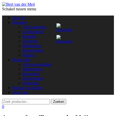
Schakel tussen menu
New In
Bloemen
Alle boeketten
Gefeliciteerd
Bedankt
Geboorte
Plukboeket
Rouwboeket
Planten
Rouwwerk
Alle rouwstukken
Biedermeier
Rouwstuk
Rouwboeket
Rouwhart
Boeket van Zijden
Over Ons
0