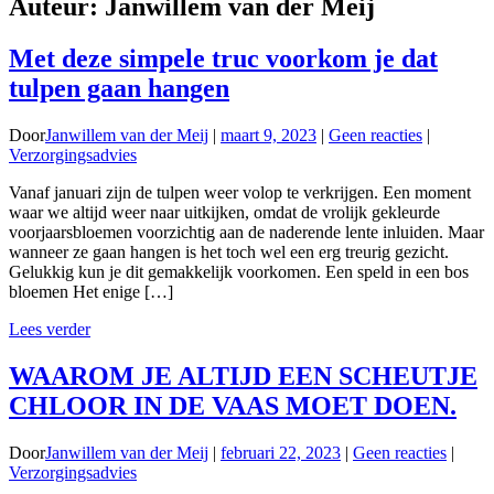
Auteur:
Janwillem van der Meij
Met deze simpele truc voorkom je dat
tulpen gaan hangen
Door
Janwillem van der Meij
|
maart 9, 2023
|
Geen reacties
|
Verzorgingsadvies
Vanaf januari zijn de tulpen weer volop te verkrijgen. Een moment
waar we altijd weer naar uitkijken, omdat de vrolijk gekleurde
voorjaarsbloemen voorzichtig aan de naderende lente inluiden. Maar
wanneer ze gaan hangen is het toch wel een erg treurig gezicht.
Gelukkig kun je dit gemakkelijk voorkomen. Een speld in een bos
bloemen Het enige […]
Lees verder
WAAROM JE ALTIJD EEN SCHEUTJE
CHLOOR IN DE VAAS MOET DOEN.
Door
Janwillem van der Meij
|
februari 22, 2023
|
Geen reacties
|
Verzorgingsadvies