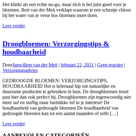
Het klinkt als een echte no-go, maar tóch is het juist goed voor je
bloemen. Bert van der Meij verklapt waarom je een scheutje chloor
bij het water van je verse bos bloemen moet doen.
Lees verder
Droogbloemen: Verzorgingstips &
houdbaarheid
Door
Janwillem van der Meij
|
februari 22, 2021
|
Geen reacties
|
Verzorgingsadvies
GEDROOGDE BLOEMEN: VERZORGINGSTIPS,
HOUDBAARHEID Het is helemaal hip om natuurlijke en
duurzame producten te gebruiken in huis. De droogbloemen trend
past hier dan ook perfect bij. Droogbloemen zijn tegenwoordig niet
meer suf en stoffig maar hartstikke tof in je interieur! De
houdbaarheid van gedroogde bloemen De houdbaarheid van
gedroogde bloemen kan tot een aantal maanden of zelfs […]
Lees verder
AANBEVOLEN CATEGORIEËN