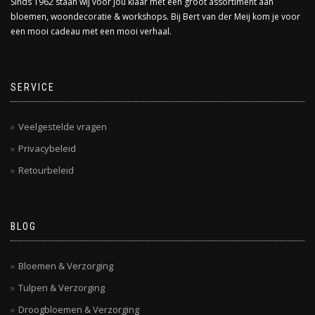
Sinds 1962 staan wij voor jou klaar met een groot assortiment aan
op
de
bloemen, woondecoratie & workshops. Bij Bert van der Meij kom je voor
de
productpagina
een mooi cadeau met een mooi verhaal.
productpagina
SERVICE
Veelgestelde vragen
Privacybeleid
Retourbeleid
BLOG
Bloemen & Verzorging
Tulpen & Verzorging
Droogbloemen & Verzorging