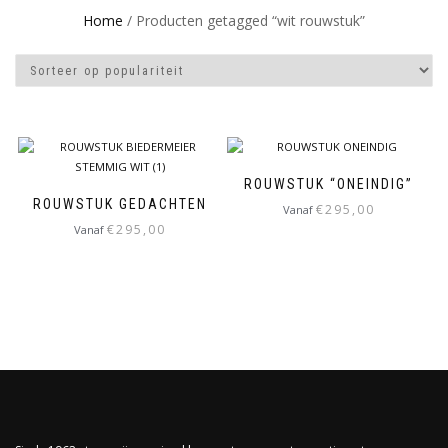
Home
/ Producten getagged “wit rouwstuk”
ROUWSTUK “ONEINDIG”
ROUWSTUK GEDACHTEN
€
295,00
Vanaf
€
295,00
Vanaf
Dit
Dit
product
product
heeft
heeft
meerdere
meerdere
variaties.
variaties.
Deze
Deze
optie
optie
kan
kan
gekozen
gekozen
worden
worden
op